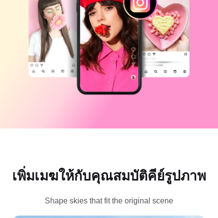
แม่แบบธุรกิจ
ความช่วยเหลือ
การตลาด
ศูนย์ความเชื่อถือ
ข้อความและเสียง
ไลฟ์สไตล์และวล็อก
แม่แบบอุตสาหกรรม
ศูนย์ช่วยเหลือ
คำบรรยายอัตโนมัติ
ดีไซน์แบบปรับแต่งเอง
แม่แบบรีแคป
แม่แบบคำบรรยาย
อื่นๆ
ห้องข่าว
การจดจำคำพูด
เกี่ยวกับเงื่อนไขการใช้บริการของ CapCut
ข้อความเป็นคำพูด
แหล่งข้อมูล
Dreamina Seedance 2.0 Launch
คู่มือแนะนำวิธีการ
เสียงพูดแบบปรับแต่งเอง
เทรนด์ในตลาด
ปรับปรุงเสียงพูด
ตัวเลือกยอดนิยม
ลดเสียงรบกวน
เพิ่มเมฆให้กับคุณสมบัติคีย์รูปภาพ
เปิด CapCut
เทรนด์และเคล็ดลับสำหรับแม่แบบ
Shape skies that fit the original scene
รูปภาพ
อื่นๆ