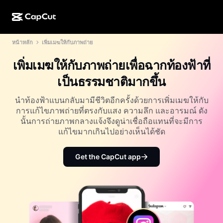
หน้าหลัก
เพิ่มเมฆให้กับภาพถ่าย
การสร้างผลงานด้วย AI
ฟีเจอร์
เกี่ยวกับ
CapCut บนเดสก์ท็อป
แม่แบบโซเชียลมีเดีย
เพิ่มเมฆให้กับภาพถ่ายเพื่อฉากท้องฟ้าที่
การดีไซน์ด้วย AI
เครื่องมือ AI
ชุมชน
CapCut ออนไลน์
แม่แบบเทศกาลวันหยุด
เป็นธรรมชาติมากขึ้น
สตูดิโอวิดีโอ
เครื่องมือสร้างและแก้ไขวิดีโอ
CapCut Pad
อื่นๆ
นำท้องฟ้าแบนกลับมามีชีวิตอีกครั้งด้วยการเพิ่มเมฆให้กับ
โครงการริเริ่ม
ตัวสร้างวิดีโอ AI
เครื่องมือสร้างและแก้ไขรูปภาพ
การแก้ไขภาพถ่ายที่ตรงกับแสง ความลึก และอารมณ์ ดัง
CapCut บนมือถือ
นั้นการถ่ายภาพกลางแจ้งจึงดูน่าเชื่อถือแทนที่จะมีการ
พันธมิตร
เครื่องมือสร้างรูปภาพ AI
เครื่องมือสร้างและแก้ไขเสียงพูด
แก้ไขมากเกินไปอย่างเห็นได้ชัด
Dreamina AI
แม่แบบปฏิทิน
โปรแกรมไพโอเนียร์
เครื่องมือปรับปรุงรูปภาพ AI
อื่นๆ
Pippit AI
Get the CapCut app
แม่แบบวันครบรอบ
โปรแกรมพันธมิตรเพื่อการสร้างสรรค์
Dreamina Seedance 2.5
โปรแกรม CapCut Creative Campus
กรณีการใช้งาน
Nano Banana Pro
แม่แบบเอฟเฟกต์
โซเชียลมีเดีย
Gemini Omni