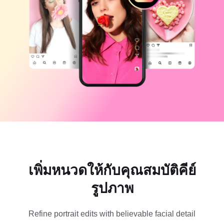
แม่แบบธุรกิจ
ความช่วยเหลือ
การตลาด
ศูนย์ความเชื่อถือ
ข้อความและเสียง
ไลฟ์สไตล์และวล็อก
แม่แบบอุตสาหกรรม
ศูนย์ช่วยเหลือ
คำบรรยายอัตโนมัติ
ดีไซน์แบบปรับแต่งเอง
แม่แบบรีแคป
แม่แบบคำบรรยาย
อื่นๆ
ห้องข่าว
การจดจำคำพูด
เกี่ยวกับเงื่อนไขการใช้บริการของ CapCut
ข้อความเป็นคำพูด
แหล่งข้อมูล
Dreamina Seedance 2.0 Launch
คู่มือแนะนำวิธีการ
เสียงพูดแบบปรับแต่งเอง
เทรนด์ในตลาด
ปรับปรุงเสียงพูด
เพิ่มหนวดให้กับคุณสมบัติคีย์
ตัวเลือกยอดนิยม
ลดเสียงรบกวน
รูปภาพ
เปิด CapCut
เทรนด์และเคล็ดลับสำหรับแม่แบบ
รูปภาพ
Refine portrait edits with believable facial detail
อื่นๆ