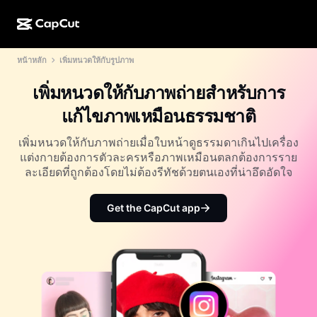
หน้าหลัก
เพิ่มหนวดให้กับรูปภาพ
การสร้างผลงานด้วย AI
ฟีเจอร์
เกี่ยวกับ
CapCut บนเดสก์ท็อป
แม่แบบโซเชียลมีเดีย
เพิ่มหนวดให้กับภาพถ่ายสำหรับการ
การดีไซน์ด้วย AI
เครื่องมือ AI
ชุมชน
CapCut ออนไลน์
แม่แบบเทศกาลวันหยุด
แก้ไขภาพเหมือนธรรมชาติ
สตูดิโอวิดีโอ
เครื่องมือสร้างและแก้ไขวิดีโอ
CapCut Pad
อื่นๆ
เพิ่มหนวดให้กับภาพถ่ายเมื่อใบหน้าดูธรรมดาเกินไปเครื่อง
โครงการริเริ่ม
ตัวสร้างวิดีโอ AI
เครื่องมือสร้างและแก้ไขรูปภาพ
แต่งกายต้องการตัวละครหรือภาพเหมือนตลกต้องการราย
CapCut บนมือถือ
ละเอียดที่ถูกต้องโดยไม่ต้องรีทัชด้วยตนเองที่น่าอึดอัดใจ
พันธมิตร
เครื่องมือสร้างรูปภาพ AI
เครื่องมือสร้างและแก้ไขเสียงพูด
Dreamina AI
แม่แบบปฏิทิน
โปรแกรมไพโอเนียร์
Get the CapCut app
เครื่องมือปรับปรุงรูปภาพ AI
อื่นๆ
Pippit AI
แม่แบบวันครบรอบ
โปรแกรมพันธมิตรเพื่อการสร้างสรรค์
Dreamina Seedance 2.5
โปรแกรม CapCut Creative Campus
กรณีการใช้งาน
Nano Banana Pro
แม่แบบเอฟเฟกต์
โซเชียลมีเดีย
Gemini Omni