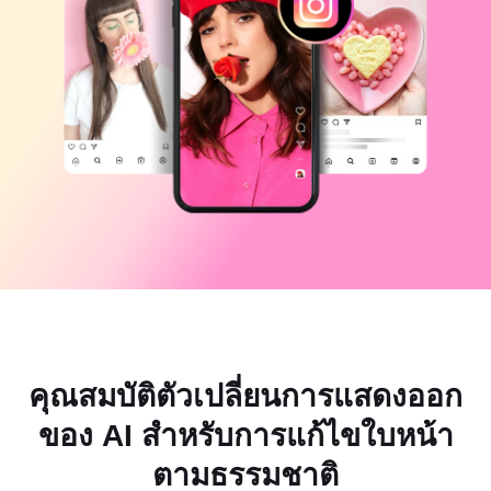
แม่แบบธุรกิจ
ความช่วยเหลือ
การตลาด
ศูนย์ความเชื่อถือ
ข้อความและเสียง
ไลฟ์สไตล์และวล็อก
แม่แบบอุตสาหกรรม
ศูนย์ช่วยเหลือ
คำบรรยายอัตโนมัติ
ดีไซน์แบบปรับแต่งเอง
แม่แบบรีแคป
แม่แบบคำบรรยาย
อื่นๆ
ห้องข่าว
การจดจำคำพูด
เกี่ยวกับเงื่อนไขการใช้บริการของ CapCut
ข้อความเป็นคำพูด
แหล่งข้อมูล
Dreamina Seedance 2.0 Launch
คู่มือแนะนำวิธีการ
เสียงพูดแบบปรับแต่งเอง
เทรนด์ในตลาด
ปรับปรุงเสียงพูด
ตัวเลือกยอดนิยม
ลดเสียงรบกวน
คุณสมบัติตัวเปลี่ยนการแสดงออก
เปิด CapCut
เทรนด์และเคล็ดลับสำหรับแม่แบบ
ของ AI สำหรับการแก้ไขใบหน้า
รูปภาพ
ตามธรรมชาติ
อื่นๆ