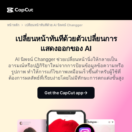
หน้าหลัก
เปลี่ยนหน้าทันทีด้วย AI นิพจน์ Changger
การสร้างผลงานด้วย AI
ฟีเจอร์
เกี่ยวกับ
CapCut บนเดสก์ท็อป
แม่แบบโซเชียลมีเดีย
เปลี่ยนหน้าทันทีด้วยตัวเปลี่ยนการ
การดีไซน์ด้วย AI
เครื่องมือ AI
ชุมชน
CapCut ออนไลน์
แม่แบบเทศกาลวันหยุด
แสดงออกของ AI
สตูดิโอวิดีโอ
เครื่องมือสร้างและแก้ไขวิดีโอ
CapCut Pad
อื่นๆ
AI นิพจน์ Changger ช่วยเปลี่ยนหน้านิ่งให้กลายเป็น
โครงการริเริ่ม
ตัวสร้างวิดีโอ AI
เครื่องมือสร้างและแก้ไขรูปภาพ
อารมณ์หรือปฏิกิริยาใหม่จากการป้อนข้อมูลข้อความหรือ
CapCut บนมือถือ
รูปภาพ ทำให้การแก้ไขภาพเหมือนเร็วขึ้นสำหรับผู้ใช้ที่
พันธมิตร
เครื่องมือสร้างรูปภาพ AI
เครื่องมือสร้างและแก้ไขเสียงพูด
ต้องการผลลัพธ์ที่เรียบง่ายโดยไม่มีทักษะการตกแต่งขั้นสูง
Dreamina AI
แม่แบบปฏิทิน
โปรแกรมไพโอเนียร์
เครื่องมือปรับปรุงรูปภาพ AI
อื่นๆ
Pippit AI
Get the CapCut app
แม่แบบวันครบรอบ
โปรแกรมพันธมิตรเพื่อการสร้างสรรค์
Dreamina Seedance 2.5
โปรแกรม CapCut Creative Campus
กรณีการใช้งาน
Nano Banana Pro
แม่แบบเอฟเฟกต์
โซเชียลมีเดีย
Gemini Omni