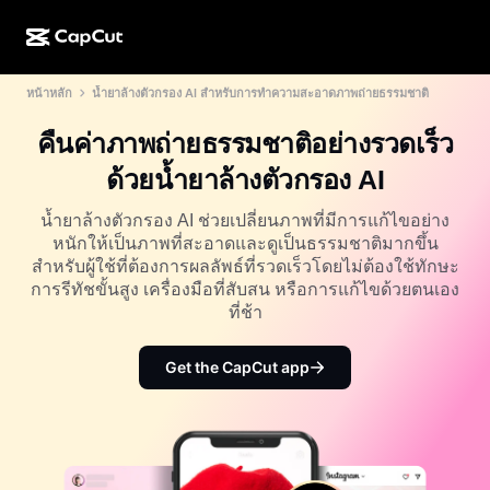
หน้าหลัก
น้ำยาล้างตัวกรอง AI สำหรับการทำความสะอาดภาพถ่ายธรรมชาติ
การสร้างผลงานด้วย AI
ฟีเจอร์
เกี่ยวกับ
CapCut บนเดสก์ท็อป
แม่แบบโซเชียลมีเดีย
คืนค่าภาพถ่ายธรรมชาติอย่างรวดเร็ว
การดีไซน์ด้วย AI
เครื่องมือ AI
ชุมชน
CapCut ออนไลน์
แม่แบบเทศกาลวันหยุด
ด้วยน้ำยาล้างตัวกรอง AI
สตูดิโอวิดีโอ
เครื่องมือสร้างและแก้ไขวิดีโอ
CapCut Pad
อื่นๆ
น้ำยาล้างตัวกรอง AI ช่วยเปลี่ยนภาพที่มีการแก้ไขอย่าง
โครงการริเริ่ม
ตัวสร้างวิดีโอ AI
เครื่องมือสร้างและแก้ไขรูปภาพ
หนักให้เป็นภาพที่สะอาดและดูเป็นธรรมชาติมากขึ้น
CapCut บนมือถือ
สำหรับผู้ใช้ที่ต้องการผลลัพธ์ที่รวดเร็วโดยไม่ต้องใช้ทักษะ
พันธมิตร
เครื่องมือสร้างรูปภาพ AI
เครื่องมือสร้างและแก้ไขเสียงพูด
การรีทัชขั้นสูง เครื่องมือที่สับสน หรือการแก้ไขด้วยตนเอง
Dreamina AI
แม่แบบปฏิทิน
ที่ช้า
โปรแกรมไพโอเนียร์
เครื่องมือปรับปรุงรูปภาพ AI
อื่นๆ
Pippit AI
แม่แบบวันครบรอบ
โปรแกรมพันธมิตรเพื่อการสร้างสรรค์
Get the CapCut app
Dreamina Seedance 2.5
โปรแกรม CapCut Creative Campus
กรณีการใช้งาน
Nano Banana Pro
แม่แบบเอฟเฟกต์
โซเชียลมีเดีย
Gemini Omni