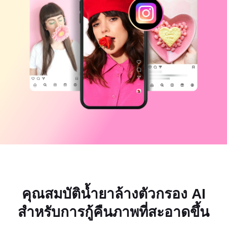
แม่แบบธุรกิจ
ความช่วยเหลือ
การตลาด
ศูนย์ความเชื่อถือ
ข้อความและเสียง
ไลฟ์สไตล์และวล็อก
แม่แบบอุตสาหกรรม
ศูนย์ช่วยเหลือ
คำบรรยายอัตโนมัติ
ดีไซน์แบบปรับแต่งเอง
แม่แบบรีแคป
แม่แบบคำบรรยาย
อื่นๆ
ห้องข่าว
การจดจำคำพูด
เกี่ยวกับเงื่อนไขการใช้บริการของ CapCut
ข้อความเป็นคำพูด
แหล่งข้อมูล
Dreamina Seedance 2.0 Launch
คู่มือแนะนำวิธีการ
เสียงพูดแบบปรับแต่งเอง
เทรนด์ในตลาด
ปรับปรุงเสียงพูด
ตัวเลือกยอดนิยม
ลดเสียงรบกวน
คุณสมบัติน้ำยาล้างตัวกรอง AI
เปิด CapCut
เทรนด์และเคล็ดลับสำหรับแม่แบบ
สำหรับการกู้คืนภาพที่สะอาดขึ้น
รูปภาพ
อื่นๆ