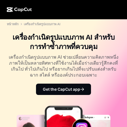
หน้าหลัก
เครื่องกำเนิดรูปแบบภาพ AI
การสร้างผลงานด้วย AI
ฟีเจอร์
เกี่ยวกับ
CapCut บนเดสก์ท็อป
แม่แบบโซเชียลมีเดีย
เครื่องกำเนิดรูปแบบภาพ AI สำหรับ
การดีไซน์ด้วย AI
เครื่องมือ AI
ชุมชน
CapCut ออนไลน์
แม่แบบเทศกาลวันหยุด
การทำซ้ำภาพที่ควบคุม
สตูดิโอวิดีโอ
เครื่องมือสร้างและแก้ไขวิดีโอ
CapCut Pad
อื่นๆ
เครื่องกำเนิดรูปแบบภาพ AI ช่วยเปลี่ยนความคิดภาพหนึ่ง
โครงการริเริ่ม
ตัวสร้างวิดีโอ AI
เครื่องมือสร้างและแก้ไขรูปภาพ
ภาพให้เป็นหลายทิศทางที่ใช้งานได้เมื่อร่างเดียวรู้สึกคงที่
CapCut บนมือถือ
เกินไป ทั่วไปเกินไป หรือยากเกินไปที่จะปรับแต่งสำหรับ
พันธมิตร
เครื่องมือสร้างรูปภาพ AI
เครื่องมือสร้างและแก้ไขเสียงพูด
ฉาก สไตล์ หรือองค์ประกอบเฉพาะ
Dreamina AI
แม่แบบปฏิทิน
โปรแกรมไพโอเนียร์
เครื่องมือปรับปรุงรูปภาพ AI
อื่นๆ
Pippit AI
Get the CapCut app
แม่แบบวันครบรอบ
โปรแกรมพันธมิตรเพื่อการสร้างสรรค์
Dreamina Seedance 2.5
โปรแกรม CapCut Creative Campus
กรณีการใช้งาน
Nano Banana Pro
แม่แบบเอฟเฟกต์
โซเชียลมีเดีย
Gemini Omni