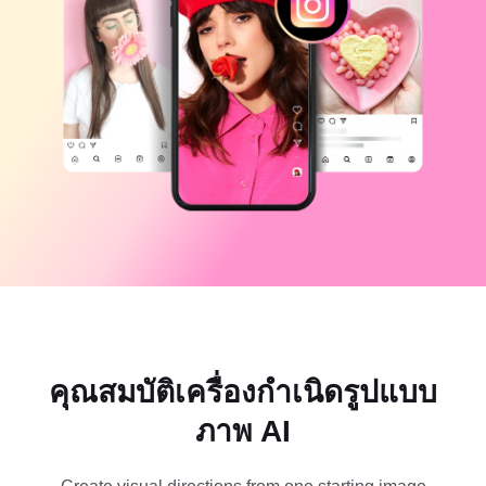
แม่แบบธุรกิจ
ความช่วยเหลือ
การตลาด
ศูนย์ความเชื่อถือ
ข้อความและเสียง
ไลฟ์สไตล์และวล็อก
แม่แบบอุตสาหกรรม
ศูนย์ช่วยเหลือ
คำบรรยายอัตโนมัติ
ดีไซน์แบบปรับแต่งเอง
แม่แบบรีแคป
แม่แบบคำบรรยาย
อื่นๆ
ห้องข่าว
การจดจำคำพูด
เกี่ยวกับเงื่อนไขการใช้บริการของ CapCut
ข้อความเป็นคำพูด
แหล่งข้อมูล
Dreamina Seedance 2.0 Launch
คู่มือแนะนำวิธีการ
เสียงพูดแบบปรับแต่งเอง
เทรนด์ในตลาด
ปรับปรุงเสียงพูด
ตัวเลือกยอดนิยม
ลดเสียงรบกวน
คุณสมบัติเครื่องกำเนิดรูปแบบ
เปิด CapCut
เทรนด์และเคล็ดลับสำหรับแม่แบบ
ภาพ AI
รูปภาพ
อื่นๆ