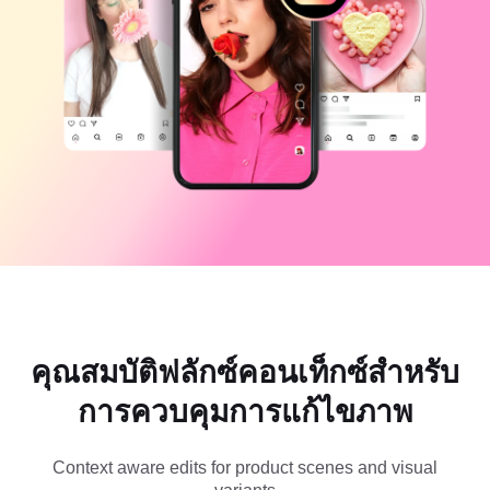
แม่แบบธุรกิจ
ความช่วยเหลือ
การตลาด
ศูนย์ความเชื่อถือ
ข้อความและเสียง
ไลฟ์สไตล์และวล็อก
แม่แบบอุตสาหกรรม
ศูนย์ช่วยเหลือ
คำบรรยายอัตโนมัติ
ดีไซน์แบบปรับแต่งเอง
แม่แบบรีแคป
แม่แบบคำบรรยาย
อื่นๆ
ห้องข่าว
การจดจำคำพูด
เกี่ยวกับเงื่อนไขการใช้บริการของ CapCut
ข้อความเป็นคำพูด
แหล่งข้อมูล
Dreamina Seedance 2.0 Launch
คู่มือแนะนำวิธีการ
เสียงพูดแบบปรับแต่งเอง
เทรนด์ในตลาด
ปรับปรุงเสียงพูด
คุณสมบัติฟลักซ์คอนเท็กซ์สำหรับ
ตัวเลือกยอดนิยม
ลดเสียงรบกวน
การควบคุมการแก้ไขภาพ
เปิด CapCut
เทรนด์และเคล็ดลับสำหรับแม่แบบ
รูปภาพ
Context aware edits for product scenes and visual
อื่นๆ