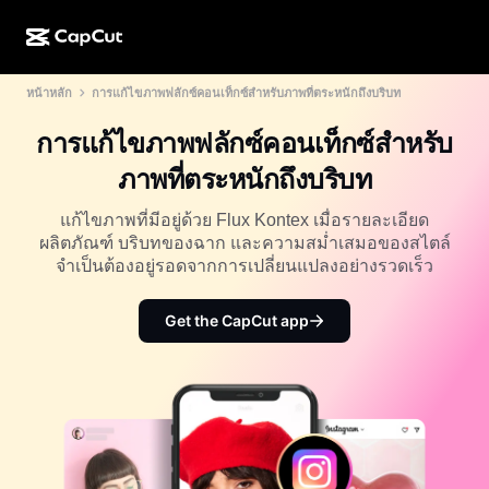
หน้าหลัก
การแก้ไขภาพฟลักซ์คอนเท็กซ์สำหรับภาพที่ตระหนักถึงบริบท
การสร้างผลงานด้วย AI
ฟีเจอร์
เกี่ยวกับ
CapCut บนเดสก์ท็อป
แม่แบบโซเชียลมีเดีย
การแก้ไขภาพฟลักซ์คอนเท็กซ์สำหรับ
การดีไซน์ด้วย AI
เครื่องมือ AI
ชุมชน
CapCut ออนไลน์
แม่แบบเทศกาลวันหยุด
ภาพที่ตระหนักถึงบริบท
สตูดิโอวิดีโอ
เครื่องมือสร้างและแก้ไขวิดีโอ
CapCut Pad
อื่นๆ
แก้ไขภาพที่มีอยู่ด้วย Flux Kontex เมื่อรายละเอียด
โครงการริเริ่ม
ตัวสร้างวิดีโอ AI
เครื่องมือสร้างและแก้ไขรูปภาพ
ผลิตภัณฑ์ บริบทของฉาก และความสม่ำเสมอของสไตล์
CapCut บนมือถือ
จำเป็นต้องอยู่รอดจากการเปลี่ยนแปลงอย่างรวดเร็ว
พันธมิตร
เครื่องมือสร้างรูปภาพ AI
เครื่องมือสร้างและแก้ไขเสียงพูด
Dreamina AI
แม่แบบปฏิทิน
โปรแกรมไพโอเนียร์
Get the CapCut app
เครื่องมือปรับปรุงรูปภาพ AI
อื่นๆ
Pippit AI
แม่แบบวันครบรอบ
โปรแกรมพันธมิตรเพื่อการสร้างสรรค์
Dreamina Seedance 2.5
โปรแกรม CapCut Creative Campus
กรณีการใช้งาน
Nano Banana Pro
แม่แบบเอฟเฟกต์
โซเชียลมีเดีย
Gemini Omni