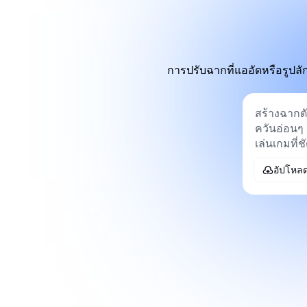
การปรับฉากที่แออัดหรือรูปลั
อัปโหล