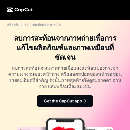
หน้าหลัก
ลบการสะท้อนจากภาพถ่าย
การสร้างผลงานด้วย AI
ฟีเจอร์
เกี่ยวกับ
CapCut บนเดสก์ท็อป
แม่แบบโซเชียลมีเดีย
ลบการสะท้อนจากภาพถ่ายเพื่อการ
การดีไซน์ด้วย AI
เครื่องมือ AI
ชุมชน
CapCut ออนไลน์
แม่แบบเทศกาลวันหยุด
แก้ไขผลิตภัณฑ์และภาพเหมือนที่
สตูดิโอวิดีโอ
เครื่องมือสร้างและแก้ไขวิดีโอ
CapCut Pad
ชัดเจน
อื่นๆ
โครงการริเริ่ม
ตัวสร้างวิดีโอ AI
เครื่องมือสร้างและแก้ไขรูปภาพ
CapCut บนมือถือ
ลบการสะท้อนจากภาพถ่ายเมื่อแสงสะท้อนของกระจก
พันธมิตร
ความเงางามของหน้าต่าง หรือฮอตสปอตของหน้าจอซ่อน
เครื่องมือสร้างรูปภาพ AI
เครื่องมือสร้างและแก้ไขเสียงพูด
Dreamina AI
รายละเอียดที่สำคัญ ดังนั้นภาพสุดท้ายจึงดูสะอาดตา อ่าน
แม่แบบปฏิทิน
โปรแกรมไพโอเนียร์
ง่าย และพร้อมที่จะแบ่งปัน
เครื่องมือปรับปรุงรูปภาพ AI
อื่นๆ
Pippit AI
แม่แบบวันครบรอบ
โปรแกรมพันธมิตรเพื่อการสร้างสรรค์
Get the CapCut app
Dreamina Seedance 2.5
โปรแกรม CapCut Creative Campus
กรณีการใช้งาน
Nano Banana Pro
แม่แบบเอฟเฟกต์
โซเชียลมีเดีย
Gemini Omni