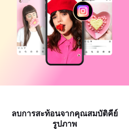
แม่แบบธุรกิจ
ความช่วยเหลือ
การตลาด
ศูนย์ความเชื่อถือ
ข้อความและเสียง
ไลฟ์สไตล์และวล็อก
แม่แบบอุตสาหกรรม
ศูนย์ช่วยเหลือ
คำบรรยายอัตโนมัติ
ดีไซน์แบบปรับแต่งเอง
แม่แบบรีแคป
แม่แบบคำบรรยาย
อื่นๆ
ห้องข่าว
การจดจำคำพูด
เกี่ยวกับเงื่อนไขการใช้บริการของ CapCut
ข้อความเป็นคำพูด
แหล่งข้อมูล
Dreamina Seedance 2.0 Launch
คู่มือแนะนำวิธีการ
เสียงพูดแบบปรับแต่งเอง
เทรนด์ในตลาด
ปรับปรุงเสียงพูด
ตัวเลือกยอดนิยม
ลดเสียงรบกวน
เปิด CapCut
ลบการสะท้อนจากคุณสมบัติคีย์
เทรนด์และเคล็ดลับสำหรับแม่แบบ
รูปภาพ
รูปภาพ
อื่นๆ