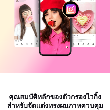
แม่แบบธุรกิจ
ความช่วยเหลือ
การตลาด
ศูนย์ความเชื่อถือ
ข้อความและเสียง
ไลฟ์สไตล์และวล็อก
แม่แบบอุตสาหกรรม
ศูนย์ช่วยเหลือ
คำบรรยายอัตโนมัติ
ดีไซน์แบบปรับแต่งเอง
แม่แบบรีแคป
แม่แบบคำบรรยาย
อื่นๆ
ห้องข่าว
การจดจำคำพูด
เกี่ยวกับเงื่อนไขการใช้บริการของ CapCut
ข้อความเป็นคำพูด
แหล่งข้อมูล
Dreamina Seedance 2.0 Launch
คู่มือแนะนำวิธีการ
เสียงพูดแบบปรับแต่งเอง
เทรนด์ในตลาด
ปรับปรุงเสียงพูด
ตัวเลือกยอดนิยม
ลดเสียงรบกวน
เปิด CapCut
คุณสมบัติหลักของตัวกรองไวกิ้ง
เทรนด์และเคล็ดลับสำหรับแม่แบบ
รูปภาพ
สำหรับจัดแต่งทรงผมภาพควบคุม
อื่นๆ