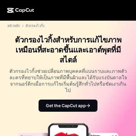
หน้าหลัก
ตัวกรองไวกิ้ง
การสร้างผลงานด้วย AI
ฟีเจอร์
เกี่ยวกับ
CapCut บนเดสก์ท็อป
แม่แบบโซเชียลมีเดีย
ตัวกรองไวกิ้งสำหรับการแก้ไขภาพ
การดีไซน์ด้วย AI
เครื่องมือ AI
ชุมชน
CapCut ออนไลน์
แม่แบบเทศกาลวันหยุด
เหมือนที่สะอาดขึ้นและเอาต์พุตที่มี
สตูดิโอวิดีโอ
เครื่องมือสร้างและแก้ไขวิดีโอ
CapCut Pad
สไตล์
อื่นๆ
โครงการริเริ่ม
ตัวสร้างวิดีโอ AI
เครื่องมือสร้างและแก้ไขรูปภาพ
CapCut บนมือถือ
ตัวกรองไวกิ้งช่วยเปลี่ยนภาพบุคคลที่แบนราบและภาพตัว
พันธมิตร
ละครที่หยาบให้เป็นภาพที่มีพื้นผิวและได้รับแรงบันดาลใจ
เครื่องมือสร้างรูปภาพ AI
เครื่องมือสร้างและแก้ไขเสียงพูด
Dreamina AI
จากนอร์ดิกเมื่อการแก้ไขเริ่มต้นรู้สึกทั่วไปหรือขัดเงาเกิน
แม่แบบปฏิทิน
โปรแกรมไพโอเนียร์
ไป
เครื่องมือปรับปรุงรูปภาพ AI
อื่นๆ
Pippit AI
แม่แบบวันครบรอบ
โปรแกรมพันธมิตรเพื่อการสร้างสรรค์
Get the CapCut app
Dreamina Seedance 2.5
โปรแกรม CapCut Creative Campus
กรณีการใช้งาน
Nano Banana Pro
แม่แบบเอฟเฟกต์
โซเชียลมีเดีย
Gemini Omni