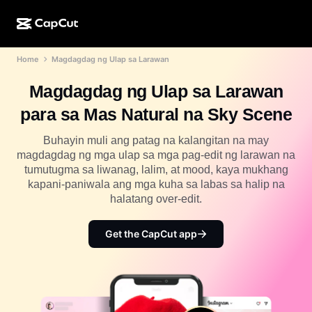
Home
Magdagdag ng Ulap sa Larawan
AI na paggawa
Mga Feature
Tungkol sa Amin
CapCut Desktop
Mga template para sa social media
Magdagdag ng Ulap sa Larawan
AI na Disenyo
Mga AI tool
Komunidad
CapCut Online
Mga pang-holiday na template
para sa Mas Natural na Sky Scene
Video Studio
Video editor at generator
CapCut Pad
Higit pa
Buhayin muli ang patag na kalangitan na may
Mga Inisyatiba
AI video generator
Image editor at generator
magdagdag ng mga ulap sa mga pag-edit ng larawan na
CapCut Mobile
tumutugma sa liwanag, lalim, at mood, kaya mukhang
Mga Affiliate
Generator ng AI na larawan
Voice generator at editor
kapani-paniwala ang mga kuha sa labas sa halip na
Dreamina AI
Mga template ng kalendaryo
halatang over-edit.
Pioneer Program
AI na pampaganda ng larawan
Higit pa
Pippit AI
Mga template para sa anibersaryo
Creative Partner Program
Get the CapCut app
Dreamina Seedance 2.5
CapCut Creative Campus
Mga sitwasyon ng paggamit
Nano Banana Pro
Mga template ng mga effect
Social media
Gemini Omni