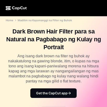
Home
Madilim na Kayumanggi na Filter ng Buhok
AI na paggawa
Mga Feature
Tungkol sa Amin
CapCut Desktop
Mga template para sa social media
Dark Brown Hair Filter para sa
AI na Disenyo
Mga AI tool
Komunidad
CapCut Online
Mga pang-holiday na template
Natural na Pagbabago ng Kulay ng
Video Studio
Video editor at generator
CapCut Pad
Portrait
Higit pa
Mga Inisyatiba
AI video generator
Image editor at generator
CapCut Mobile
Ang isang dark brown na filter ng buhok ay
Mga Affiliate
nakakatulong na gawing blonde, itim, o kupas na mga
Generator ng AI na larawan
Voice generator at editor
Dreamina AI
tono ang isang kapani-paniwalang morena na hitsura
Mga template ng kalendaryo
Pioneer Program
kapag ang mga larawan ay nangangailangan ng mas
AI na pampaganda ng larawan
Higit pa
Pippit AI
malambot na pagbabago ng kulay nang walang hindi
Mga template para sa anibersaryo
Creative Partner Program
pantay na mga gilid o flat texture.
Dreamina Seedance 2.5
CapCut Creative Campus
Mga sitwasyon ng paggamit
Get the CapCut app
Nano Banana Pro
Mga template ng mga effect
Social media
Gemini Omni