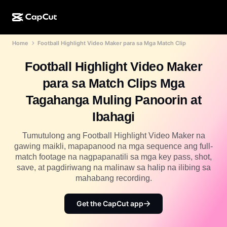
Home
Football Highlight Video Maker para sa Mga Match Clip
AI na paggawa
Mga Feature
Tungkol sa Amin
CapCut Desktop
Mga template para sa social media
Football Highlight Video Maker
AI na Disenyo
Mga AI tool
Komunidad
CapCut Online
Mga pang-holiday na template
para sa Match Clips Mga
Video Studio
Video editor at generator
CapCut Pad
Tagahanga Muling Panoorin at
Higit pa
Mga Inisyatiba
AI video generator
Image editor at generator
Ibahagi
CapCut Mobile
Mga Affiliate
Generator ng AI na larawan
Voice generator at editor
Tumutulong ang Football Highlight Video Maker na
Dreamina AI
Mga template ng kalendaryo
gawing maikli, mapapanood na mga sequence ang full-
Pioneer Program
AI na pampaganda ng larawan
match footage na nagpapanatili sa mga key pass, shot,
Higit pa
Pippit AI
Mga template para sa anibersaryo
save, at pagdiriwang na malinaw sa halip na ilibing sa
Creative Partner Program
Dreamina Seedance 2.5
mahabang recording.
CapCut Creative Campus
Mga sitwasyon ng paggamit
Nano Banana Pro
Get the CapCut app
Mga template ng mga effect
Social media
Gemini Omni