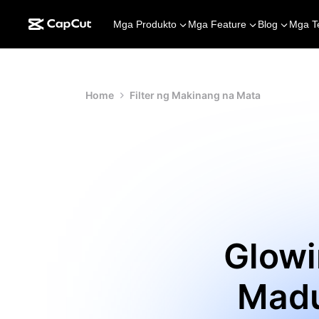
Mga Produkto
Mga Feature
Blog
Mga T
Home
Filter ng Makinang na Mata
Glowi
Madu