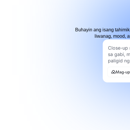
Buhayin ang isang tahimik
liwanag, mood, at
Mag-up