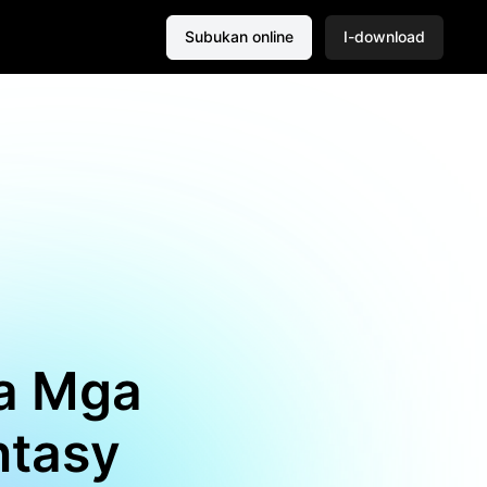
Subukan online
I-download
sa Mga
ntasy