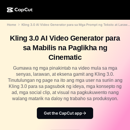
Home
Kling 3.0 AI Video Generator para sa Mga Prompt ng Teksto at Larawan
AI na paggawa
Mga Feature
Tungkol sa Amin
CapCut Desktop
Mga template para sa social media
Kling 3.0 AI Video Generator para
AI na Disenyo
Mga AI tool
Komunidad
CapCut Online
Mga pang-holiday na template
sa Mabilis na Paglikha ng
Video Studio
Video editor at generator
CapCut Pad
Cinematic
Higit pa
Mga Inisyatiba
AI video generator
Image editor at generator
CapCut Mobile
Gumawa ng mga pinakintab na video mula sa mga
Mga Affiliate
senyas, larawan, at eksena gamit ang Kling 3.0.
Generator ng AI na larawan
Voice generator at editor
Dreamina AI
Tinutulungan ng page na ito ang mga user na suriin ang
Mga template ng kalendaryo
Pioneer Program
Kling 3.0 para sa pagsubok ng ideya, mga konsepto ng
AI na pampaganda ng larawan
Higit pa
Pippit AI
ad, mga social clip, at visual na pagkukuwento nang
Mga template para sa anibersaryo
Creative Partner Program
walang matarik na daloy ng trabaho sa produksyon.
Dreamina Seedance 2.5
CapCut Creative Campus
Mga sitwasyon ng paggamit
Get the CapCut app
Nano Banana Pro
Mga template ng mga effect
Social media
Gemini Omni