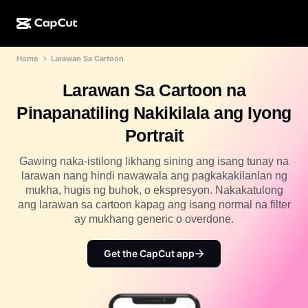
Home
Larawan Sa Cartoon
AI na paggawa
Mga Feature
Tungkol sa Amin
CapCut Desktop
Mga template para sa social media
Larawan Sa Cartoon na
AI na Disenyo
Mga AI tool
Komunidad
CapCut Online
Mga pang-holiday na template
Pinapanatiling Nakikilala ang Iyong
Video Studio
Video editor at generator
CapCut Pad
Portrait
Higit pa
Mga Inisyatiba
AI video generator
Image editor at generator
CapCut Mobile
Gawing naka-istilong likhang sining ang isang tunay na
Mga Affiliate
larawan nang hindi nawawala ang pagkakakilanlan ng
Generator ng AI na larawan
Voice generator at editor
Dreamina AI
mukha, hugis ng buhok, o ekspresyon. Nakakatulong
Mga template ng kalendaryo
Pioneer Program
ang larawan sa cartoon kapag ang isang normal na filter
AI na pampaganda ng larawan
Higit pa
Pippit AI
ay mukhang generic o overdone.
Mga template para sa anibersaryo
Creative Partner Program
Dreamina Seedance 2.5
Get the CapCut app
CapCut Creative Campus
Mga sitwasyon ng paggamit
Nano Banana Pro
Mga template ng mga effect
Social media
Gemini Omni