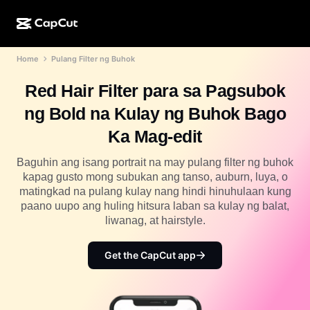
Home
Pulang Filter ng Buhok
AI na paggawa
Mga Feature
Tungkol sa Amin
CapCut Desktop
Mga template para sa social media
Red Hair Filter para sa Pagsubok
AI na Disenyo
Mga AI tool
Komunidad
CapCut Online
Mga pang-holiday na template
ng Bold na Kulay ng Buhok Bago
Video Studio
Video editor at generator
CapCut Pad
Ka Mag-edit
Higit pa
Mga Inisyatiba
AI video generator
Image editor at generator
CapCut Mobile
Baguhin ang isang portrait na may pulang filter ng buhok
Mga Affiliate
kapag gusto mong subukan ang tanso, auburn, luya, o
Generator ng AI na larawan
Voice generator at editor
Dreamina AI
matingkad na pulang kulay nang hindi hinuhulaan kung
Mga template ng kalendaryo
Pioneer Program
paano uupo ang huling hitsura laban sa kulay ng balat,
AI na pampaganda ng larawan
Higit pa
Pippit AI
liwanag, at hairstyle.
Mga template para sa anibersaryo
Creative Partner Program
Dreamina Seedance 2.5
Get the CapCut app
CapCut Creative Campus
Mga sitwasyon ng paggamit
Nano Banana Pro
Mga template ng mga effect
Social media
Gemini Omni