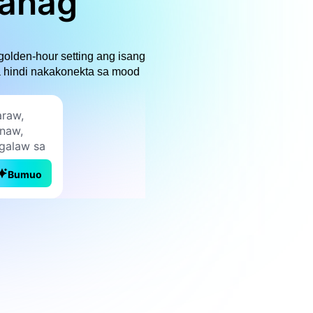
wanag
olden-hour setting ang isang
a hindi nakakonekta sa mood
Bumuo