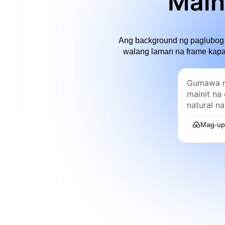
Main
Ang background ng paglubog 
walang laman na frame kapag
Mag-up