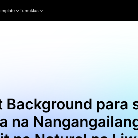
emplate
Tumuklas
t Background para 
a na Nangangailan