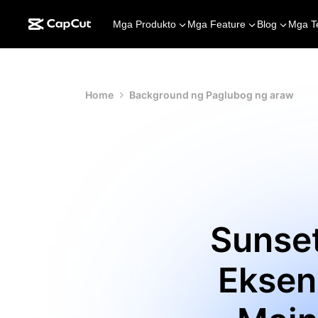
Mga Produkto
Mga Feature
Blog
Mga T
Home
Background ng Paglubog ng araw
Sunse
Eksen