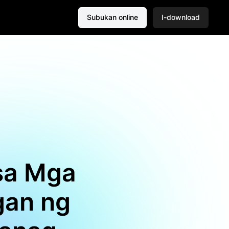
Subukan online
I-download
sa Mga
gan ng