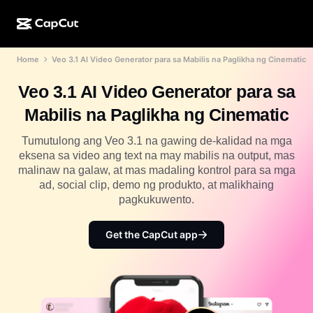
Home
Veo 3.1 AI Video Generator para sa Mabilis na Paglikha ng Cinematic
AI na paggawa
Mga Feature
Tungkol sa Amin
CapCut Desktop
Mga template para sa social media
Veo 3.1 AI Video Generator para sa
AI na Disenyo
Mga AI tool
Komunidad
CapCut Online
Mga pang-holiday na template
Mabilis na Paglikha ng Cinematic
Video Studio
Video editor at generator
CapCut Pad
Higit pa
Tumutulong ang Veo 3.1 na gawing de-kalidad na mga
Mga Inisyatiba
AI video generator
Image editor at generator
eksena sa video ang text na may mabilis na output, mas
CapCut Mobile
malinaw na galaw, at mas madaling kontrol para sa mga
Mga Affiliate
Generator ng AI na larawan
Voice generator at editor
ad, social clip, demo ng produkto, at malikhaing
Dreamina AI
Mga template ng kalendaryo
pagkukuwento.
Pioneer Program
AI na pampaganda ng larawan
Higit pa
Pippit AI
Mga template para sa anibersaryo
Creative Partner Program
Get the CapCut app
Dreamina Seedance 2.5
CapCut Creative Campus
Mga sitwasyon ng paggamit
Nano Banana Pro
Mga template ng mga effect
Social media
Gemini Omni