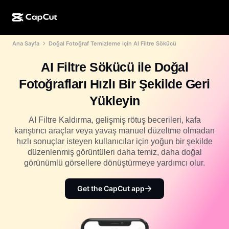
Ana Sayfa
Doğal Fotoğraf Temizleme için AI Filtre Sökücü
YZ ile oluşturma
Özellikler
Hakkında
CapCut Masaüstü
Sosyal medya şablonları
AI Filtre Sökücü ile Doğal
Yapay Zekâ Tasarım
Yapay zekâ araçları
Topluluk
CapCut Çevrimiçi
Tatil şablonları
Fotoğrafları Hızlı Bir Şekilde Geri
Video Stüdyosu
Video düzenleyici ve oluşturma aracı
CapCut Pad
Yükleyin
Daha fazla
Girişimler
Yapay zekâ video oluşturma aracı
Resim düzenleyici ve oluşturma aracı
CapCut Mobil
AI Filtre Kaldırma, gelişmiş rötuş becerileri, kafa
İştirakler
karıştırıcı araçlar veya yavaş manuel düzeltme olmadan
Yapay zekâ resim oluşturma aracı
Ses oluşturma aracı ve düzenleyici
Dreamina AI
hızlı sonuçlar isteyen kullanıcılar için yoğun bir şekilde
Takvim şablonları
Öncü Programı
düzenlenmiş görüntüleri daha temiz, daha doğal
Yapay zekâ resim iyileştirme aracı
Daha fazla
Pippit AI
görünümlü görsellere dönüştürmeye yardımcı olur.
Yıl dönümü şablonları
Kreatif Partner Programı
Dreamina Seedance 2.5
Get the CapCut app
CapCut Creative Campus
Kullanım durumları
Nano Banana Pro
Efekt şablonları
Sosyal medya
Gemini Omni