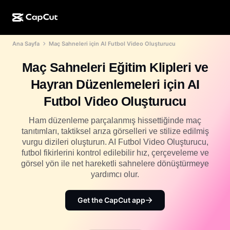
Ana Sayfa
Maç Sahneleri için AI Futbol Video Oluşturucu
YZ ile oluşturma
Özellikler
Hakkında
CapCut Masaüstü
Sosyal medya şablonları
Maç Sahneleri Eğitim Klipleri ve
Yapay Zekâ Tasarım
Yapay zekâ araçları
Topluluk
CapCut Çevrimiçi
Tatil şablonları
Hayran Düzenlemeleri için AI
Video Stüdyosu
Video düzenleyici ve oluşturma aracı
CapCut Pad
Futbol Video Oluşturucu
Daha fazla
Girişimler
Yapay zekâ video oluşturma aracı
Resim düzenleyici ve oluşturma aracı
CapCut Mobil
Ham düzenleme parçalanmış hissettiğinde maç
İştirakler
tanıtımları, taktiksel arıza görselleri ve stilize edilmiş
Yapay zekâ resim oluşturma aracı
Ses oluşturma aracı ve düzenleyici
Dreamina AI
vurgu dizileri oluşturun. AI Futbol Video Oluşturucu,
Takvim şablonları
Öncü Programı
futbol fikirlerini kontrol edilebilir hız, çerçeveleme ve
Yapay zekâ resim iyileştirme aracı
Daha fazla
Pippit AI
görsel yön ile net hareketli sahnelere dönüştürmeye
Yıl dönümü şablonları
Kreatif Partner Programı
yardımcı olur.
Dreamina Seedance 2.5
CapCut Creative Campus
Kullanım durumları
Get the CapCut app
Nano Banana Pro
Efekt şablonları
Sosyal medya
Gemini Omni