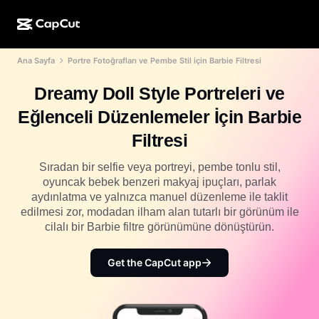
Ana Sayfa
Portre Fotoğrafları ve Pembe Stil için Barbie Filtresi
YZ ile oluşturma
Özellikler
Hakkında
CapCut Masaüstü
Sosyal medya şablonları
Dreamy Doll Style Portreleri ve
Yapay Zekâ Tasarım
Yapay zekâ araçları
Topluluk
CapCut Çevrimiçi
Tatil şablonları
Eğlenceli Düzenlemeler İçin Barbie
Video Stüdyosu
Video düzenleyici ve oluşturma aracı
CapCut Pad
Filtresi
Daha fazla
Girişimler
Yapay zekâ video oluşturma aracı
Resim düzenleyici ve oluşturma aracı
CapCut Mobil
Sıradan bir selfie veya portreyi, pembe tonlu stil,
İştirakler
oyuncak bebek benzeri makyaj ipuçları, parlak
Yapay zekâ resim oluşturma aracı
Ses oluşturma aracı ve düzenleyici
Dreamina AI
aydınlatma ve yalnızca manuel düzenleme ile taklit
Takvim şablonları
Öncü Programı
edilmesi zor, modadan ilham alan tutarlı bir görünüm ile
Yapay zekâ resim iyileştirme aracı
Daha fazla
Pippit AI
cilalı bir Barbie filtre görünümüne dönüştürün.
Yıl dönümü şablonları
Kreatif Partner Programı
Dreamina Seedance 2.5
Get the CapCut app
CapCut Creative Campus
Kullanım durumları
Nano Banana Pro
Efekt şablonları
Sosyal medya
Gemini Omni