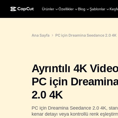
Ürünler
Özellikler
Blog
Şablonlar
Keşf
Ana Sayfa
PC için Dreamina Seedance 2.0 4K
Ayrıntılı 4K Video
PC için Dreamin
2.0 4K
PC için Dreamina Seedance 2.0 4K, stand
kenar detayı veya kontrollü renk eşleşti