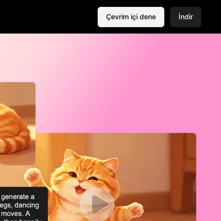
Çevrim içi dene
İndir