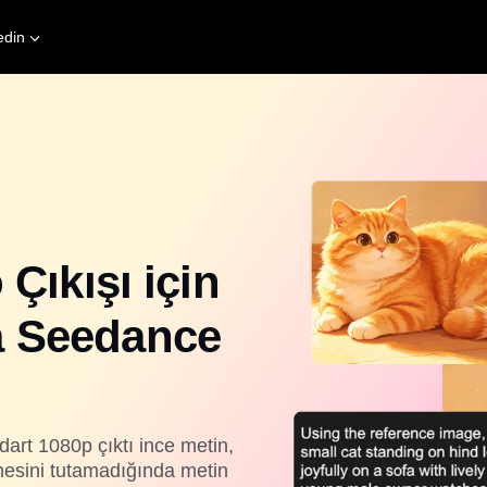
edin
 Çıkışı için
a Seedance
art 1080p çıktı ince metin,
rmesini tutamadığında metin