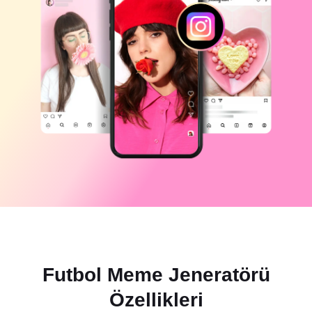
Ticari şablonlar
Yardım
Pazarlama
Güven Merkezi
Metin ve Ses
Yaşam Tarzı ve Vlog'lar
Sektör şablonları
Yardım Merkezi
Otomatik alt yazılar
Özel tasarım
Özet şablonları
Yazı şablonları
Daha fazla
Newsroom
Konuşma tanıma
CapCut Hizmet Şartları hakkında
Metin okuma
Kaynaklar
Dreamina Seedance 2.0 Launch
Nasıl yapılır kılavuzları
Özel sesler
Pazar Trendleri
Sesi iyileştir
En Popüler Seçimler
Gürültü azaltma
CapCut'ı aç
Futbol Meme Jeneratörü
Şablon trendler ve ipuçları
Resim
Özellikleri
Daha fazla