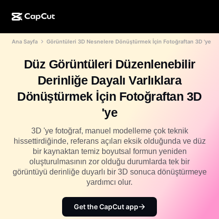
Ana Sayfa
Görüntüleri 3D Nesnelere Dönüştürmek İçin Fotoğraftan 3D 'ye
YZ ile oluşturma
Özellikler
Hakkında
CapCut Masaüstü
Sosyal medya şablonları
Düz Görüntüleri Düzenlenebilir
Yapay Zekâ Tasarım
Yapay zekâ araçları
Topluluk
CapCut Çevrimiçi
Tatil şablonları
Derinliğe Dayalı Varlıklara
Video Stüdyosu
Video düzenleyici ve oluşturma aracı
CapCut Pad
Dönüştürmek İçin Fotoğraftan 3D
Daha fazla
Girişimler
Yapay zekâ video oluşturma aracı
Resim düzenleyici ve oluşturma aracı
'ye
CapCut Mobil
İştirakler
Yapay zekâ resim oluşturma aracı
Ses oluşturma aracı ve düzenleyici
3D 'ye fotoğraf, manuel modelleme çok teknik
Dreamina AI
Takvim şablonları
hissettirdiğinde, referans açıları eksik olduğunda ve düz
Öncü Programı
Yapay zekâ resim iyileştirme aracı
bir kaynaktan temiz boyutsal formun yeniden
Daha fazla
Pippit AI
Yıl dönümü şablonları
oluşturulmasının zor olduğu durumlarda tek bir
Kreatif Partner Programı
Dreamina Seedance 2.5
görüntüyü derinliğe duyarlı bir 3D sonuca dönüştürmeye
yardımcı olur.
CapCut Creative Campus
Kullanım durumları
Nano Banana Pro
Efekt şablonları
Get the CapCut app
Sosyal medya
Gemini Omni