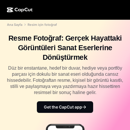
Ana Sayfa
Resim için fotoğraf
YZ ile oluşturma
Özellikler
Hakkında
CapCut Masaüstü
Sosyal medya şablonları
Resme Fotoğraf: Gerçek Hayattaki
Yapay Zekâ Tasarım
Yapay zekâ araçları
Topluluk
CapCut Çevrimiçi
Tatil şablonları
Görüntüleri Sanat Eserlerine
Video Stüdyosu
Video düzenleyici ve oluşturma aracı
CapCut Pad
Dönüştürmek
Daha fazla
Girişimler
Yapay zekâ video oluşturma aracı
Resim düzenleyici ve oluşturma aracı
CapCut Mobil
Düz bir enstantane, hedef bir duvar, hediye veya portföy
İştirakler
parçası için dokulu bir sanat eseri olduğunda cansız
Yapay zekâ resim oluşturma aracı
Ses oluşturma aracı ve düzenleyici
Dreamina AI
hissedebilir. Fotoğraftan resme, kişisel bir görüntü kasıtlı,
Takvim şablonları
Öncü Programı
stilli ve paylaşmaya veya yazdırmaya hazır hissettiren
Yapay zekâ resim iyileştirme aracı
Daha fazla
Pippit AI
resimsel bir sonuç haline gelir.
Yıl dönümü şablonları
Kreatif Partner Programı
Dreamina Seedance 2.5
Get the CapCut app
CapCut Creative Campus
Kullanım durumları
Nano Banana Pro
Efekt şablonları
Sosyal medya
Gemini Omni