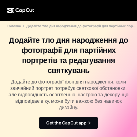
Головна
Додайте тло дня народження до фотографії для партійних портретів
Створення ШІ
Функції
Про нас
CapCut для настільних комп’ютерів
Шаблони для соцмереж
Додайте тло дня народження до
ШІ-дизайн
ШІ-інструменти
Спільнота
Онлайн-версія CapCut
Святкові шаблони
фотографії для партійних
Відеостудія
Редактор і генератор відео
CapCut Pad
портретів та редагування
Більше
Ініціативи
ШІ-генератор відео
Редактор і генератор зображень
святкувань
CapCut для мобільних пристроїв
Партнери
ШІ-генератор зображень
Генератор і редактор голосу
Додайте до фотографії фон дня народження, коли
ШІ Dreamina
Шаблони календаря
звичайний портрет потребує святкової обстановки,
Піонерська програма
Покращення ШІ-зображення
але відповідність освітленню, настрою та декору, що
Більше
ШІ Pippit
Шаблони до річниці
відповідає віку, може бути важкою без навичок
Програма для творчих партнерів
Dreamina Seedance 2.5
дизайну.
Креативний кампус CapCut
Випадки використання
Nano Banana Pro
Get the CapCut app
Шаблони ефектів
Соціальні мережі
Gemini Omni