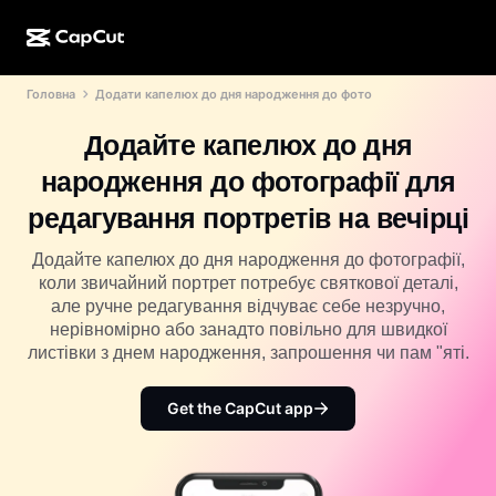
Головна
Додати капелюх до дня народження до фото
Створення ШІ
Функції
Про нас
CapCut для настільних комп’ютерів
Шаблони для соцмереж
Додайте капелюх до дня
ШІ-дизайн
ШІ-інструменти
Спільнота
Онлайн-версія CapCut
Святкові шаблони
народження до фотографії для
Відеостудія
Редактор і генератор відео
CapCut Pad
редагування портретів на вечірці
Більше
Ініціативи
ШІ-генератор відео
Редактор і генератор зображень
CapCut для мобільних пристроїв
Додайте капелюх до дня народження до фотографії,
Партнери
коли звичайний портрет потребує святкової деталі,
ШІ-генератор зображень
Генератор і редактор голосу
ШІ Dreamina
але ручне редагування відчуває себе незручно,
Шаблони календаря
Піонерська програма
нерівномірно або занадто повільно для швидкої
Покращення ШІ-зображення
Більше
ШІ Pippit
листівки з днем народження, запрошення чи пам "яті.
Шаблони до річниці
Програма для творчих партнерів
Dreamina Seedance 2.5
Get the CapCut app
Креативний кампус CapCut
Випадки використання
Nano Banana Pro
Шаблони ефектів
Соціальні мережі
Gemini Omni