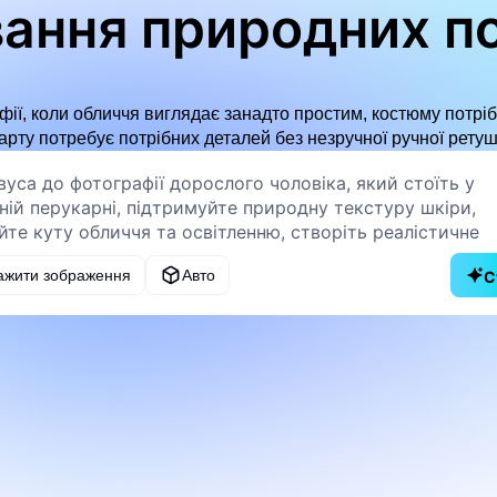
ання природних п
ії, коли обличчя виглядає занадто простим, костюму потріб
арту потребує потрібних деталей без незручної ручної ретуш
ажити зображення
Авто
С