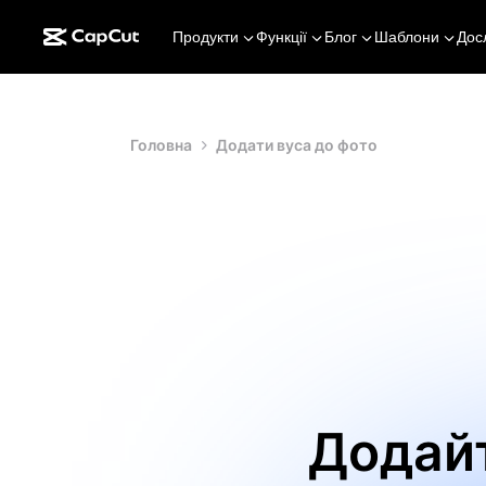
Продукти
Функції
Блог
Шаблони
Дос
Головна
Додати вуса до фото
Додайт