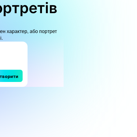
ортретів
ен характер, або портрет
і.
творити