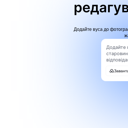
редагув
Додайте вуса до фотограф
ж
Завант