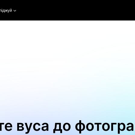
ліджуй
е вуса до фотогра