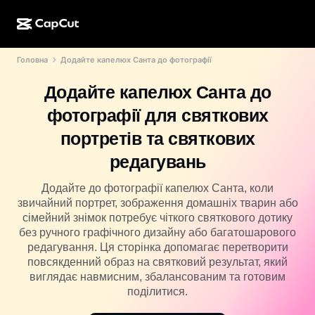
Головна
Додайте капелюх Санта до фотографії
Створення ШІ
Функції
Про нас
CapCut для настільних комп’ютерів
Шаблони для соцмереж
Додайте капелюх Санта до
ШІ-дизайн
ШІ-інструменти
Спільнота
Онлайн-версія CapCut
Святкові шаблони
фотографії для святкових
Відеостудія
Редактор і генератор відео
CapCut Pad
портретів та святкових
Більше
Ініціативи
ШІ-генератор відео
Редактор і генератор зображень
редагувань
CapCut для мобільних пристроїв
Партнери
ШІ-генератор зображень
Генератор і редактор голосу
Додайте до фотографії капелюх Санта, коли
ШІ Dreamina
Шаблони календаря
звичайний портрет, зображення домашніх тварин або
Піонерська програма
Покращення ШІ-зображення
сімейний знімок потребує чіткого святкового дотику
Більше
ШІ Pippit
Шаблони до річниці
без ручного графічного дизайну або багатошарового
Програма для творчих партнерів
Dreamina Seedance 2.5
редагування. Ця сторінка допомагає перетворити
повсякденний образ на святковий результат, який
Креативний кампус CapCut
Випадки використання
Nano Banana Pro
виглядає навмисним, збалансованим та готовим
Шаблони ефектів
поділитися.
Соціальні мережі
Gemini Omni