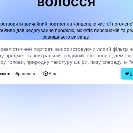
волосся
етворити звичайний портрет на концепцію чистої поголеної 
собливо для редагування профілю, макетів персонажів та ре
зовнішнього вигляду.
ажити зображення
Авто
С