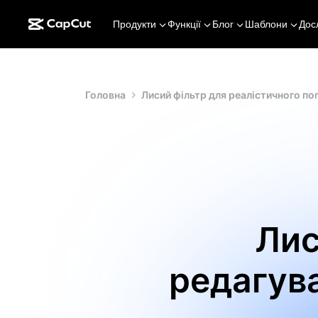
Продукти
Функції
Блог
Шаблони
Дос
Головна
Лисий фільтр для реалістичного п
Лис
редагува