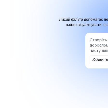
Лисий фільтр допомагає пер
важко візуалізувати, о
Завант