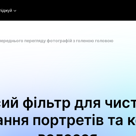
ліджуй
опереднього перегляду фотографій з голеною головою
ий фільтр для чис
ння портретів та 