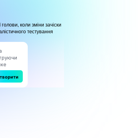
голови, коли зміни зачіски
алістичного тестування
творити