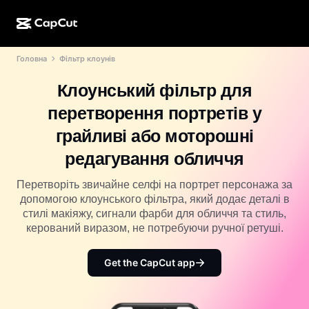
Головна
Фільтр клоунів
Створення ШІ
Функції
Про нас
CapCut для настільних комп’ютерів
Шаблони для соцмереж
Клоунський фільтр для
ШІ-дизайн
ШІ-інструменти
Спільнота
Онлайн-версія CapCut
Святкові шаблони
перетворення портретів у
Відеостудія
Редактор і генератор відео
CapCut Pad
грайливі або моторошні
Більше
Ініціативи
ШІ-генератор відео
Редактор і генератор зображень
редагування обличчя
CapCut для мобільних пристроїв
Партнери
ШІ-генератор зображень
Генератор і редактор голосу
Перетворіть звичайне селфі на портрет персонажа за
ШІ Dreamina
Шаблони календаря
допомогою клоунського фільтра, який додає деталі в
Піонерська програма
Покращення ШІ-зображення
стилі макіяжу, сигнали фарби для обличчя та стиль,
Більше
ШІ Pippit
Шаблони до річниці
керований виразом, не потребуючи ручної ретуші.
Програма для творчих партнерів
Dreamina Seedance 2.5
Креативний кампус CapCut
Get the CapCut app
Випадки використання
Nano Banana Pro
Шаблони ефектів
Соціальні мережі
Gemini Omni