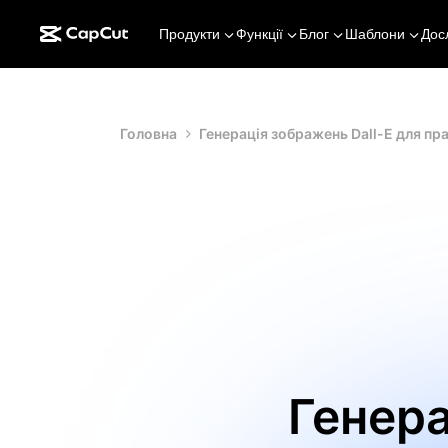
Продукти
Функції
Блог
Шаблони
Дос
Головна
Генерація зображень Dall-E для пр
Генера