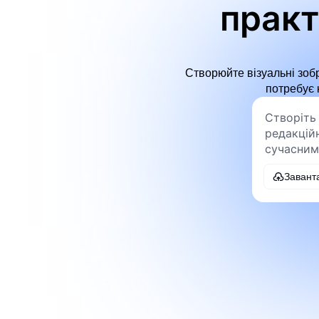
практ
Створюйте візуальні зобр
потребує 
Завант