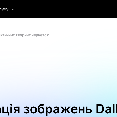
ліджуй
актичних творчих чернеток
ція зображень Dal