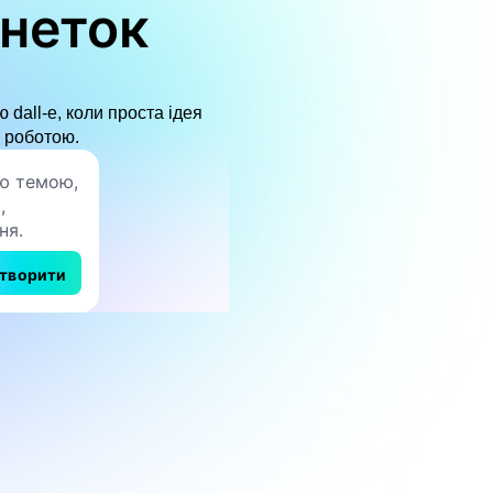
рнеток
 dall-e, коли проста ідея
 роботою.
творити