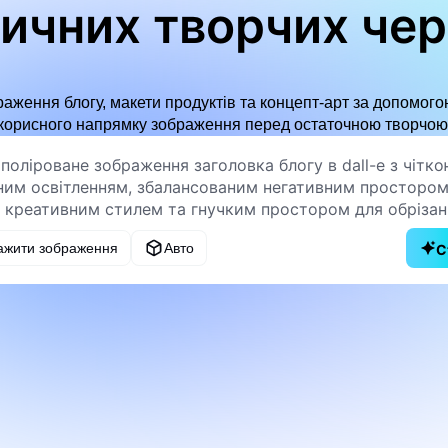
ичних творчих че
аження блогу, макети продуктів та концепт-арт за допомогою
корисного напрямку зображення перед остаточною творчою
ажити зображення
Авто
С