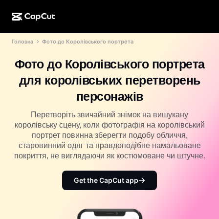
Головна
Фото до Королівського портрета
Створення ШІ
Функції
Про нас
CapCut для настільних комп’ютерів
Шаблони для соцмереж
Фото до Королівського портрета
ШІ-дизайн
ШІ-інструменти
Спільнота
Онлайн-версія CapCut
Святкові шаблони
для королівських перетворень
Відеостудія
Редактор і генератор відео
CapCut Pad
персонажів
Більше
Ініціативи
ШІ-генератор відео
Редактор і генератор зображень
CapCut для мобільних пристроїв
Перетворіть звичайний знімок на вишукану
Партнери
королівську сцену, коли фотографія на королівський
ШІ-генератор зображень
Генератор і редактор голосу
ШІ Dreamina
портрет повинна зберегти подобу обличчя,
Шаблони календаря
Піонерська програма
старовинний одяг та правдоподібне намальоване
Покращення ШІ-зображення
Більше
ШІ Pippit
покриття, не виглядаючи як костюмоване чи штучне.
Шаблони до річниці
Програма для творчих партнерів
Dreamina Seedance 2.5
Get the CapCut app
Креативний кампус CapCut
Випадки використання
Nano Banana Pro
Шаблони ефектів
Соціальні мережі
Gemini Omni