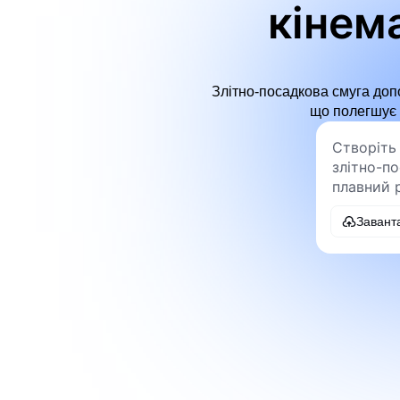
кінем
Злітно-посадкова смуга доп
що полегшує п
Завант