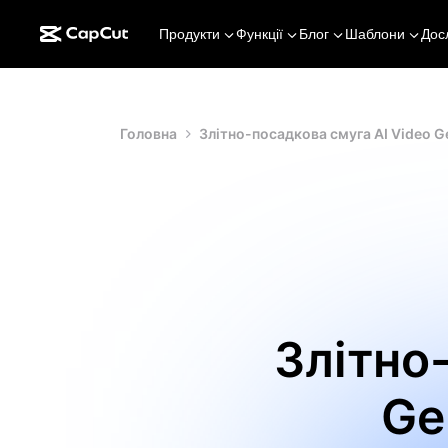
Продукти
Функції
Блог
Шаблони
Дос
Головна
Злітно-посадкова смуга AI Video 
Злітно
Ge