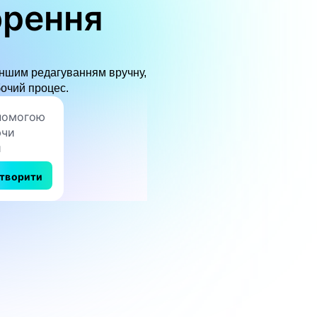
орення
меншим редагуванням вручну,
бочий процес.
творити