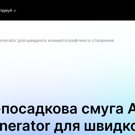
ліджуй
Generator для швидкого кінематографічного створення
-посадкова смуга A
nerator для швидк