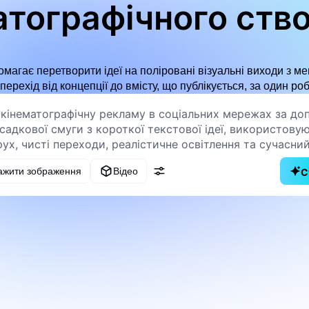
атографічного ств
омагає перетворити ідеї на поліровані візуальні виходи з 
ерехід від концепції до вмісту, що публікується, за один ро
ажити зображення
Відео
С