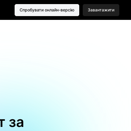
Спробувати онлайн-версію
Завантажити
т за