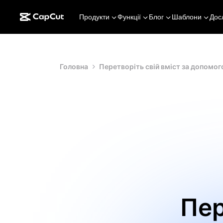
Продукти
Функції
Блог
Шаблони
Дос
Головна
Перетворіть свій вміст за допомог
Пер