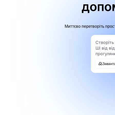
допо
Миттєво перетворіть прост
Завант