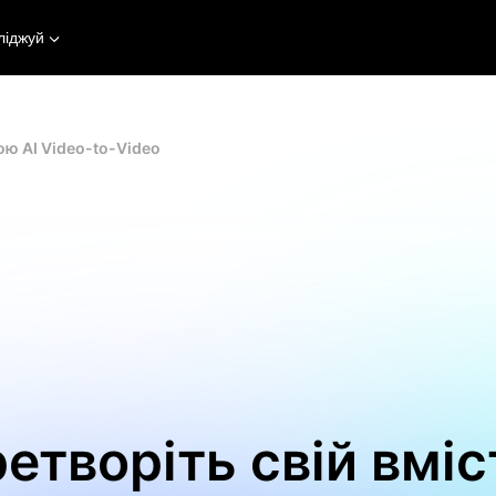
ліджуй
ою AI Video-to-Video
етворіть свій вміс