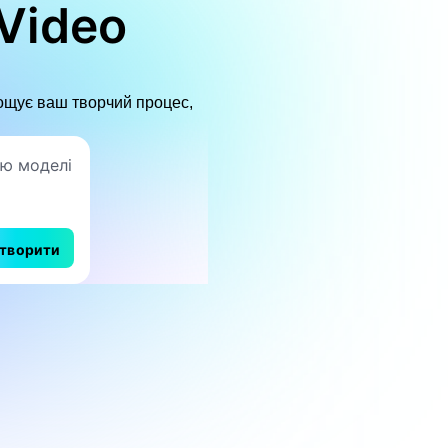
Video
рощує ваш творчий процес,
творити