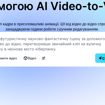
могою AI Video-to-
і кадри в приголомшливі анімації. ШІ від відео до відео сп
заощаджуючи години роботи з ручним редагуванням.
ажити відео
Відео
С