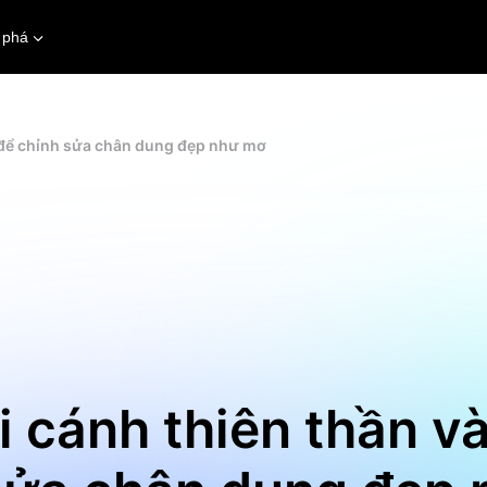
 phá
 để chỉnh sửa chân dung đẹp như mơ
 cánh thiên thần v