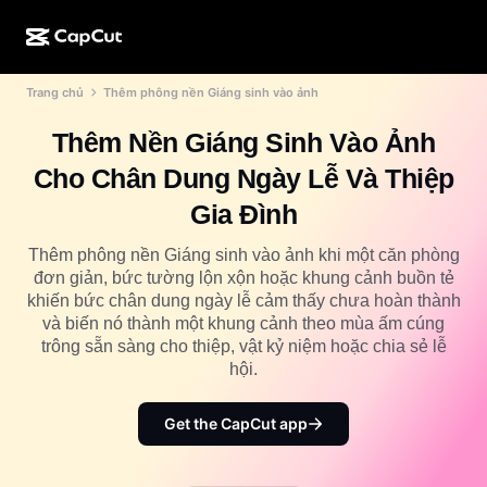
Trang chủ
Thêm phông nền Giáng sinh vào ảnh
Tạo bằng AI
Tính năng
Giới thiệu
CapCut cho máy tính
Mẫu cho mạng xã hội
Thêm Nền Giáng Sinh Vào Ảnh
Thiết kế bằng AI
Công cụ AI
Cộng đồng
CapCut trên web
Mẫu ngày lễ
Cho Chân Dung Ngày Lễ Và Thiệp
Studio tạo video
Trình chỉnh sửa và tạo video
CapCut Pad
Gia Đình
Xem thêm
Sáng kiến
Trình tạo video bằng AI
Trình chỉnh sửa và tạo hình ảnh
CapCut cho di động
Thêm phông nền Giáng sinh vào ảnh khi một căn phòng
Tiếp thị liên kết
đơn giản, bức tường lộn xộn hoặc khung cảnh buồn tẻ
Trình tạo hình ảnh bằng AI
Trình tạo và chỉnh sửa giọng nói
Dreamina AI
khiến bức chân dung ngày lễ cảm thấy chưa hoàn thành
Mẫu cho lịch
Chương trình người tiên phong
và biến nó thành một khung cảnh theo mùa ấm cúng
Nâng cấp hình ảnh bằng AI
Xem thêm
Pippit AI
trông sẵn sàng cho thiệp, vật kỷ niệm hoặc chia sẻ lễ
Mẫu cho ngày kỷ niệm
Chương trình đối tác sáng tạo
hội.
Dreamina Seedance 2.5
Khuôn viên sáng tạo CapCut
Trường hợp sử dụng
Get the CapCut app
Nano Banana Pro
Mẫu hiệu ứng
Mạng xã hội
Gemini Omni