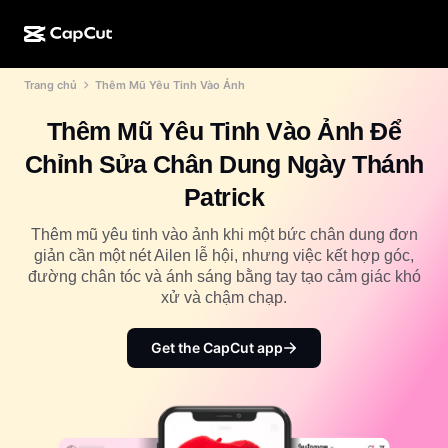
Trang chủ
Thêm Mũ Yêu Tinh Vào Ảnh
Tạo bằng AI
Tính năng
Giới thiệu
CapCut cho máy tính
Mẫu cho mạng xã hội
Thêm Mũ Yêu Tinh Vào Ảnh Để
Thiết kế bằng AI
Công cụ AI
Cộng đồng
CapCut trên web
Mẫu ngày lễ
Chỉnh Sửa Chân Dung Ngày Thánh
Studio tạo video
Trình chỉnh sửa và tạo video
CapCut Pad
Patrick
Xem thêm
Sáng kiến
Trình tạo video bằng AI
Trình chỉnh sửa và tạo hình ảnh
CapCut cho di động
Thêm mũ yêu tinh vào ảnh khi một bức chân dung đơn
Tiếp thị liên kết
giản cần một nét Ailen lễ hội, nhưng việc kết hợp góc,
Trình tạo hình ảnh bằng AI
Trình tạo và chỉnh sửa giọng nói
Dreamina AI
đường chân tóc và ánh sáng bằng tay tạo cảm giác khó
Mẫu cho lịch
Chương trình người tiên phong
xử và chậm chạp.
Nâng cấp hình ảnh bằng AI
Xem thêm
Pippit AI
Mẫu cho ngày kỷ niệm
Chương trình đối tác sáng tạo
Get the CapCut app
Dreamina Seedance 2.5
Khuôn viên sáng tạo CapCut
Trường hợp sử dụng
Nano Banana Pro
Mẫu hiệu ứng
Mạng xã hội
Gemini Omni