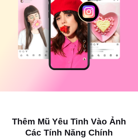
Mẫu cho doanh nghiệp
Trợ giúp
Tiếp thị
Trung tâm tin cậy
Văn bản và âm thanh
Phong cách sống và vlog
Mẫu theo ngành
Trung tâm trợ giúp
Phụ đề tự động
Thiết kế tùy chỉnh
Mẫu tổng kết
Mẫu phụ đề
Xem thêm
Phòng tin tức
Nhận dạng lời nói
Về Điều khoản dịch vụ của CapCut
Chuyển văn bản thành lời nói
Tài nguyên
Dreamina Seedance 2.0 Launch
Hướng dẫn cách làm
Giọng nói tùy chỉnh
Xu hướng thị trường
Cải thiện giọng nói
Lựa chọn hàng đầu
Giảm tiếng ồn
Mở CapCut
Thêm Mũ Yêu Tinh Vào Ảnh
Xu hướng và mẹo về mẫu
Hình ảnh
Các Tính Năng Chính
Xem thêm