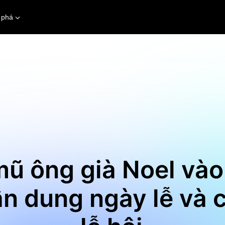
 phá
ũ ông già Noel vào
n dung ngày lễ và 