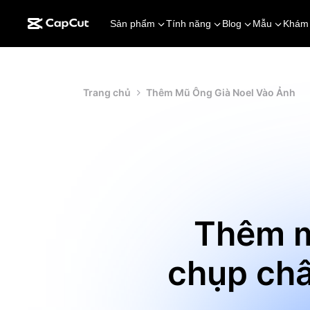
Sản phẩm
Tính năng
Blog
Mẫu
Khám
Trang chủ
Thêm Mũ Ông Già Noel Vào Ảnh
Thêm m
chụp châ