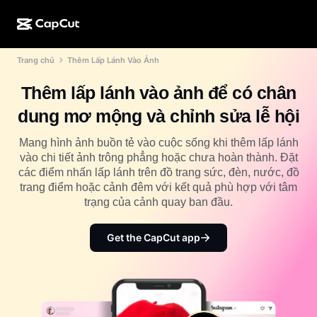
Trang chủ
Thêm Lấp Lánh Vào Ảnh
Tạo bằng AI
Tính năng
Giới thiệu
CapCut cho máy tính
Mẫu cho mạng xã hội
Thêm lấp lánh vào ảnh để có chân
Thiết kế bằng AI
Công cụ AI
Cộng đồng
CapCut trên web
Mẫu ngày lễ
dung mơ mộng và chỉnh sửa lễ hội
Studio tạo video
Trình chỉnh sửa và tạo video
CapCut Pad
Xem thêm
Mang hình ảnh buồn tẻ vào cuộc sống khi thêm lấp lánh
Sáng kiến
Trình tạo video bằng AI
Trình chỉnh sửa và tạo hình ảnh
vào chi tiết ảnh trông phẳng hoặc chưa hoàn thành. Đặt
CapCut cho di động
các điểm nhấn lấp lánh trên đồ trang sức, đèn, nước, đồ
Tiếp thị liên kết
Trình tạo hình ảnh bằng AI
Trình tạo và chỉnh sửa giọng nói
trang điểm hoặc cảnh đêm với kết quả phù hợp với tâm
Dreamina AI
Mẫu cho lịch
trạng của cảnh quay ban đầu.
Chương trình người tiên phong
Nâng cấp hình ảnh bằng AI
Xem thêm
Pippit AI
Mẫu cho ngày kỷ niệm
Chương trình đối tác sáng tạo
Get the CapCut app
Dreamina Seedance 2.5
Khuôn viên sáng tạo CapCut
Trường hợp sử dụng
Nano Banana Pro
Mẫu hiệu ứng
Mạng xã hội
Gemini Omni