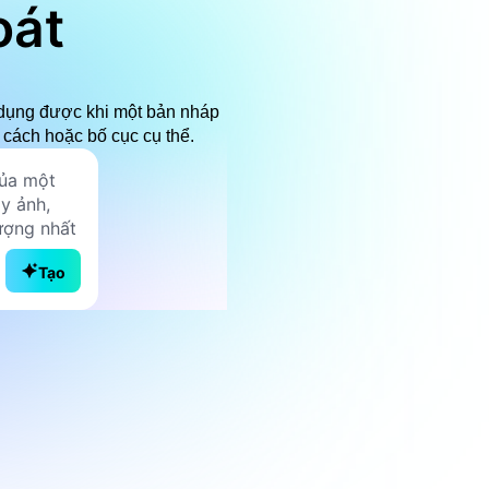
oát
ử dụng được khi một bản nháp
 cách hoặc bố cục cụ thể.
Tạo