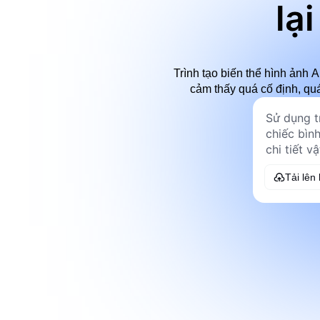
lạ
Trình tạo biến thể hình ảnh
cảm thấy quá cố định, qu
Tải lên