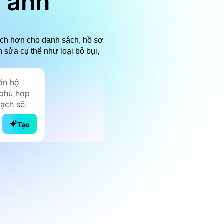
h ảnh
ạch hơn cho danh sách, hồ sơ
 sửa cụ thể như loại bỏ bụi,
Tạo