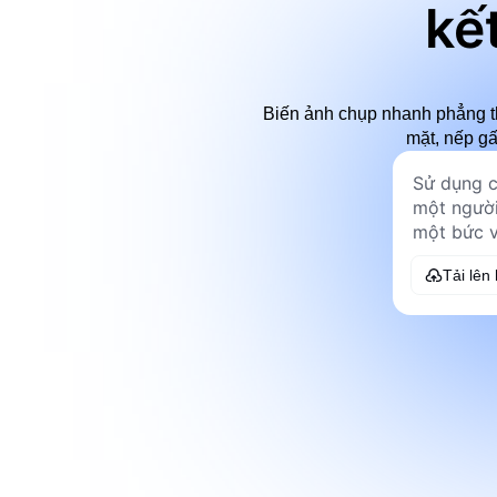
kế
Biến ảnh chụp nhanh phẳng th
mặt, nếp gấ
Tải lên