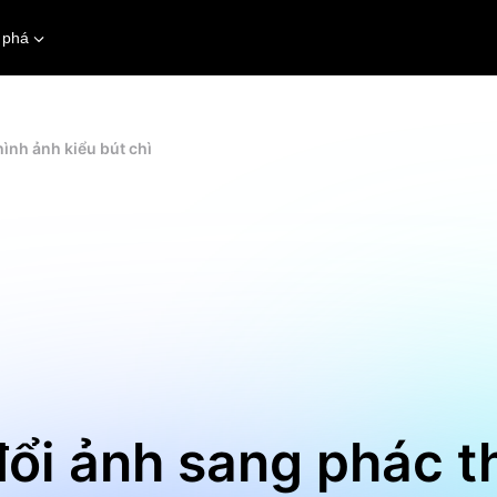
 phá
ình ảnh kiểu bút chì
ổi ảnh sang phác t