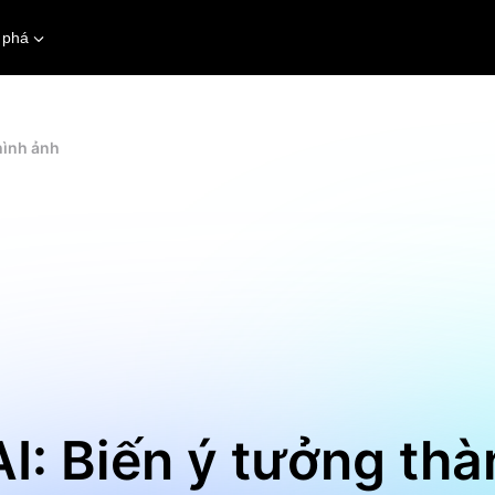
 phá
 hình ảnh
AI: Biến ý tưởng th