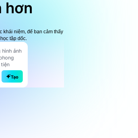
h hơn
ặc khái niệm, để bạn cảm thấy
học tập dốc.
Tạo