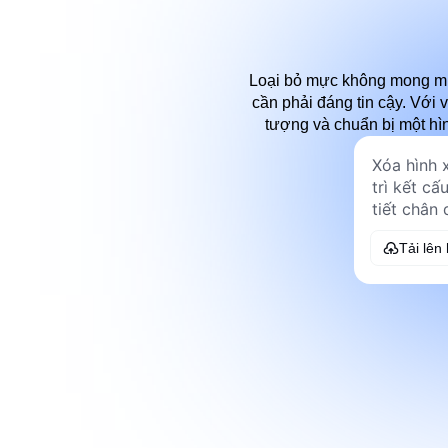
Loại bỏ mực không mong muố
cần phải đáng tin cậy. Với 
tượng và chuẩn bị một hì
Tải lên