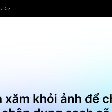
 phá
h xăm khỏi ảnh để c