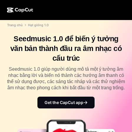
Trang chủ
Hạt giống 1.0
Tạo bằng AI
Tính năng
Giới thiệu
CapCut cho máy tính
Mẫu cho mạng xã hội
Seedmusic 1.0 để biến ý tưởng
Thiết kế bằng AI
Công cụ AI
Cộng đồng
CapCut trên web
Mẫu ngày lễ
văn bản thành đầu ra âm nhạc có
Studio tạo video
Trình chỉnh sửa và tạo video
CapCut Pad
cấu trúc
Xem thêm
Sáng kiến
Trình tạo video bằng AI
Trình chỉnh sửa và tạo hình ảnh
CapCut cho di động
Seedmusic 1.0 giúp người dùng mô tả một ý tưởng âm
Tiếp thị liên kết
nhạc bằng lời và biến nó thành các hướng âm thanh có
Trình tạo hình ảnh bằng AI
Trình tạo và chỉnh sửa giọng nói
Dreamina AI
thể sử dụng được, các sáng tác nháp và các thử nghiệm
Mẫu cho lịch
Chương trình người tiên phong
âm nhạc theo phong cách khi bắt đầu từ một trang trống.
Nâng cấp hình ảnh bằng AI
Xem thêm
Pippit AI
Mẫu cho ngày kỷ niệm
Chương trình đối tác sáng tạo
Get the CapCut app
Dreamina Seedance 2.5
Khuôn viên sáng tạo CapCut
Trường hợp sử dụng
Nano Banana Pro
Mẫu hiệu ứng
Mạng xã hội
Gemini Omni