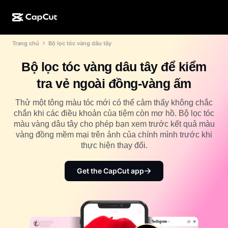
Trang chủ
Bộ lọc tóc vàng dâu tây
Tạo bằng AI
Tính năng
Giới thiệu
CapCut cho máy tính
Mẫu cho mạng xã hội
Bộ lọc tóc vàng dâu tây để kiểm
Thiết kế bằng AI
Công cụ AI
Cộng đồng
CapCut trên web
Mẫu ngày lễ
tra vẻ ngoài đồng-vàng ấm
Studio tạo video
Trình chỉnh sửa và tạo video
CapCut Pad
Xem thêm
Thử một tông màu tóc mới có thể cảm thấy không chắc
Sáng kiến
Trình tạo video bằng AI
Trình chỉnh sửa và tạo hình ảnh
chắn khi các điều khoản của tiệm còn mơ hồ. Bộ lọc tóc
CapCut cho di động
màu vàng dâu tây cho phép bạn xem trước kết quả màu
Tiếp thị liên kết
Trình tạo hình ảnh bằng AI
Trình tạo và chỉnh sửa giọng nói
vàng đồng mềm mại trên ảnh của chính mình trước khi
Dreamina AI
Mẫu cho lịch
thực hiện thay đổi.
Chương trình người tiên phong
Nâng cấp hình ảnh bằng AI
Xem thêm
Pippit AI
Mẫu cho ngày kỷ niệm
Chương trình đối tác sáng tạo
Get the CapCut app
Dreamina Seedance 2.5
Khuôn viên sáng tạo CapCut
Trường hợp sử dụng
Nano Banana Pro
Mẫu hiệu ứng
Mạng xã hội
Gemini Omni