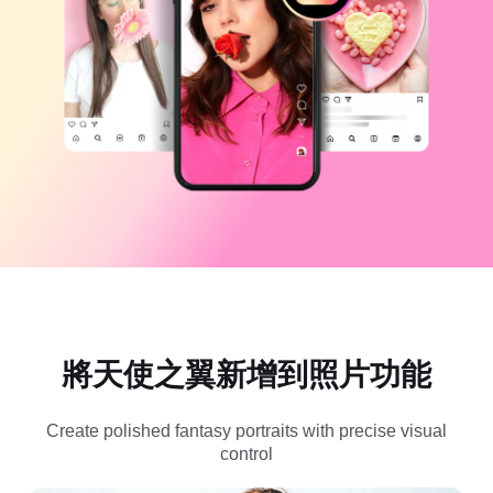
商業範本
說明
行銷
信任中心
文字與音訊
生活風格與 Vlog
產業範本
說明中心
自動字幕
自訂設計
回顧範本
字幕範本
更多
新聞專區
語音辨識
關於 CapCut 服務條款
文字轉語音
資源
Dreamina Seedance 2.0 Launch
操作指南
自訂語音
市場趨勢
增強語音
將天使之翼新增到照片功能
精選推薦
降低雜訊
開啟 CapCut
範本趨勢與秘訣
Create polished fantasy portraits with precise visual
control
影像
更多