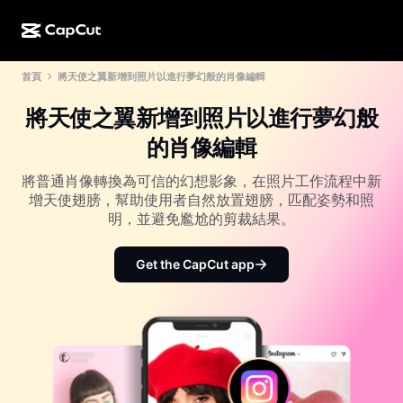
首頁
將天使之翼新增到照片以進行夢幻般的肖像編輯
AI 創作
功能
關於
CapCut 桌面版
社群媒體範本
將天使之翼新增到照片以進行夢幻般
AI 設計
AI 工具
社群
CapCut 線上版
節日範本
的肖像編輯
影片工作室
影片編輯器與生成器
CapCut Pad
更多
將普通肖像轉換為可信的幻想影象，在照片工作流程中新
倡議計劃
AI 影片生成器
影像編輯器與生成器
增天使翅膀，幫助使用者自然放置翅膀，匹配姿勢和照
CapCut 行動版
明，並避免尷尬的剪裁結果。
聯盟夥伴
AI 影像生成器
語音生成器與編輯器
Dreamina AI
行事曆範本
先鋒計劃
Get the CapCut app
AI 影像增強
更多
Pippit AI
週年紀念範本
創意合作夥伴計劃
Dreamina Seedance 2.5
CapCut 創意校園
使用案例
Nano Banana Pro
特效範本
社群媒體
Gemini Omni