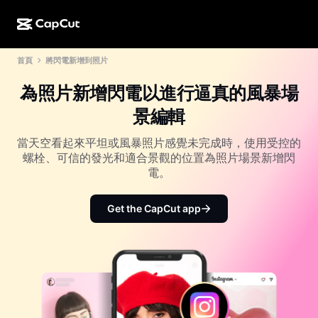
首頁
將閃電新增到照片
AI 創作
功能
關於
CapCut 桌面版
社群媒體範本
為照片新增閃電以進行逼真的風暴場
AI 設計
AI 工具
社群
CapCut 線上版
節日範本
景編輯
影片工作室
影片編輯器與生成器
CapCut Pad
更多
當天空看起來平坦或風暴照片感覺未完成時，使用受控的
倡議計劃
AI 影片生成器
影像編輯器與生成器
螺栓、可信的發光和適合景觀的位置為照片場景新增閃
CapCut 行動版
電。
聯盟夥伴
AI 影像生成器
語音生成器與編輯器
Dreamina AI
行事曆範本
先鋒計劃
Get the CapCut app
AI 影像增強
更多
Pippit AI
週年紀念範本
創意合作夥伴計劃
Dreamina Seedance 2.5
CapCut 創意校園
使用案例
Nano Banana Pro
特效範本
社群媒體
Gemini Omni