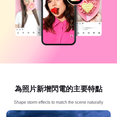
商業範本
說明
行銷
信任中心
文字與音訊
生活風格與 Vlog
產業範本
說明中心
自動字幕
自訂設計
回顧範本
字幕範本
更多
新聞專區
語音辨識
關於 CapCut 服務條款
文字轉語音
資源
Dreamina Seedance 2.0 Launch
操作指南
自訂語音
市場趨勢
增強語音
為照片新增閃電的主要特點
精選推薦
降低雜訊
開啟 CapCut
範本趨勢與秘訣
Shape storm effects to match the scene naturally
影像
更多