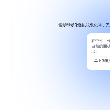
當髮型變化難以視覺化時，禿
上傳圖