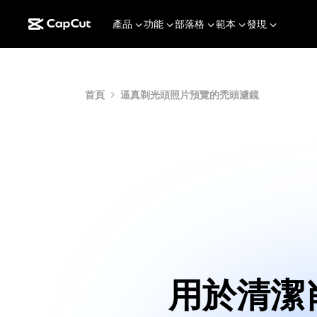
產品
功能
部落格
範本
發現
首頁
逼真剃光頭照片預覽的禿頭濾鏡
用於清潔